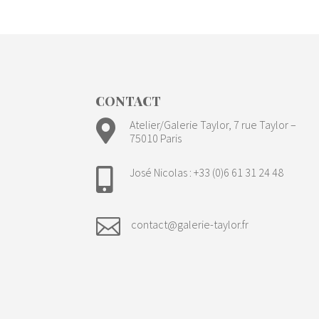
t
a
i
r
e
N
o
m
CONTACT

Atelier/Galerie Taylor, 7 rue Taylor –
75010 Paris
José Nicolas : +33 (0)6 61 31 24 48


contact@galerie-taylor.fr