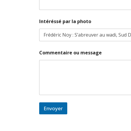
Intéréssé par la photo
I
Commentaire ou message
n
t
é
r
é
s
s
é
C
o
Envoyer
m
m
e
n