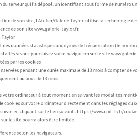
om du serveur qui l’a déposé, un identifiant sous forme de numéro 
ation de son site, l’Atelier/Galerie Taylor utilise la technologie 
ience de son site www.galerie-taylor.fr.
e Taylor
 des données statistiques anonymes de fréquentation (le nombre d
tallés si vous poursuivez votre navigation sur le site www.galerie-
tées par les cookies
onservées pendant une durée maximale de 13 mois à compter de votre
iquement au bout de 13 mois.
 de votre ordinateur à tout moment en suivant les modalités menti
de cookies sur votre ordinateur directement dans les réglages du se
uivre en cliquant sur le lien suivant : https://www.cnil .fr/fr/cook
sur le site pourra alors être limitée.
fférente selon les navigateurs.