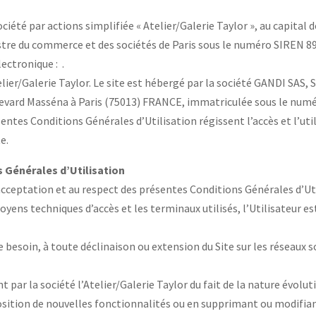
ociété par actions simplifiée « Atelier/Galerie Taylor », au capital d
istre du commerce et des sociétés de Paris sous le numéro SIREN 
lectronique : .
lier/Galerie Taylor. Le site est hébergé par la société GANDI SAS, 
ulevard Masséna à Paris (75013) FRANCE, immatriculée sous le num
s Conditions Générales d’Utilisation régissent l’accès et l’utilis
e.
 Générales d’Utilisation
l’acceptation et au respect des présentes Conditions Générales d’Ut
moyens techniques d’accès et les terminaux utilisés, l’Utilisateur 
e besoin, à toute déclinaison ou extension du Site sur les réseaux
r la société l’Atelier/Galerie Taylor du fait de la nature évolutive
ition de nouvelles fonctionnalités ou en supprimant ou modifiant