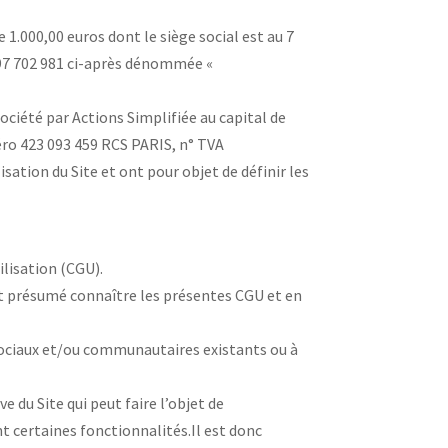
e 1.000,00 euros dont le siège social est au 7
897 702 981 ci-après dénommée «
Société par Actions Simplifiée au capital de
éro 423 093 459 RCS PARIS, n° TVA
ation du Site et ont pour objet de définir les
ilisation (CGU).
est présumé connaître les présentes CGU et en
 sociaux et/ou communautaires existants ou à
 du Site qui peut faire l’objet de
 certaines fonctionnalités.Il est donc