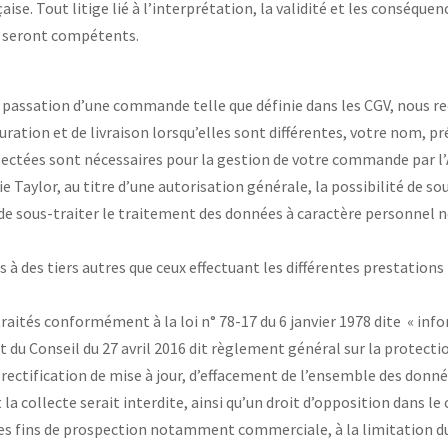
ise. Tout litige lié à l’interprétation, la validité et les conséqu
is seront compétents.
n
 passation d’une commande telle que définie dans les CGV, nous r
turation et de livraison lorsqu’elles sont différentes, votre nom,
ctées sont nécessaires pour la gestion de votre commande par l’At
erie Taylor, au titre d’une autorisation générale, la possibilité de s
 de sous-traiter le traitement des données à caractère personnel 
à des tiers autres que ceux effectuant les différentes prestations
raités conformément à la loi n° 78-17 du 6 janvier 1978 dite « info
du Conseil du 27 avril 2016 dit règlement général sur la protecti
de rectification de mise à jour, d’effacement de l’ensemble des donn
a collecte serait interdite, ainsi qu’un droit d’opposition dans le
 des fins de prospection notamment commerciale, à la limitation d