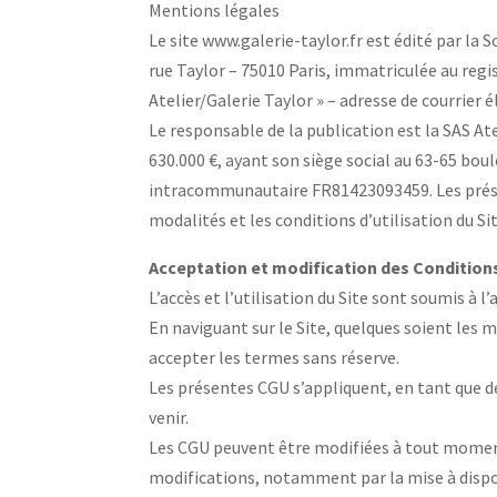
Mentions légales
Le site www.galerie-taylor.fr est édité par la S
rue Taylor – 75010 Paris, immatriculée au reg
Atelier/Galerie Taylor » – adresse de courrier é
Le responsable de la publication est la SAS Ate
630.000 €, ayant son siège social au 63-65 bo
intracommunautaire FR81423093459. Les présente
modalités et les conditions d’utilisation du Sit
Acceptation et modification des Conditions
L’accès et l’utilisation du Site sont soumis à 
En naviguant sur le Site, quelques soient les 
accepter les termes sans réserve.
Les présentes CGU s’appliquent, en tant que d
venir.
Les CGU peuvent être modifiées à tout moment pa
modifications, notamment par la mise à dispos