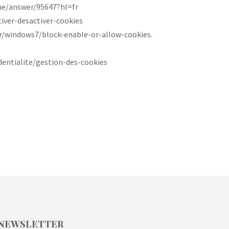
ome/answer/95647?hl=fr
ctiver-desactiver-cookies
r-fr/windows7/block-enable-or-allow-cookies.
fidentialite/gestion-des-cookies
NEWSLETTER