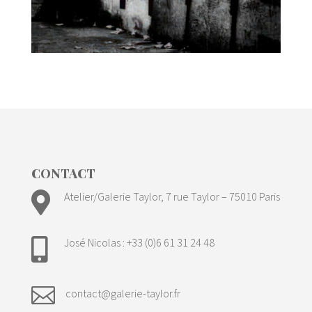
CONTACT

Atelier/Galerie Taylor, 7 rue Taylor – 75010 Paris
José Nicolas : +33 (0)6 61 31 24 48


contact@galerie-taylor.fr