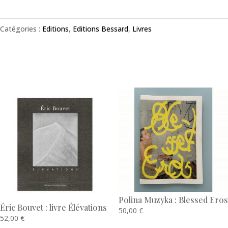
Catégories :
Editions
,
Editions Bessard
,
Livres
Produits similaires
Polina Muzyka : Blessed Eros
Éric Bouvet : livre Élévations
50,00
€
52,00
€