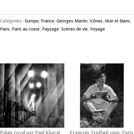
Catégories :
Europe
,
France
,
Georges Martin
,
Icônes
,
Noir et blanc
,
Paris
,
Paris au coeur
,
Paysage
,
Scènes de vie
,
Voyage
Produits similaires
Palais royal par Paul Khayat
François Truffaut 1966, Paris