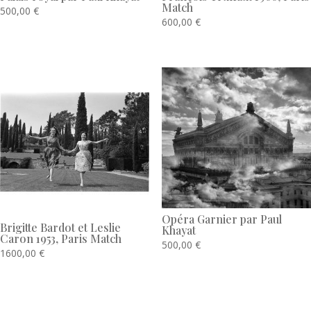
Match
500,00
€
600,00
€
Opéra Garnier par Paul
Brigitte Bardot et Leslie
Khayat
Caron 1953, Paris Match
500,00
€
1600,00
€