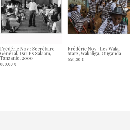
Frédéric Noy : Secrétaire
Frédéric Noy : Les Waka
Général, Dar Es Salaam,
Starz, Wakaliga, Ouganda
Tanzanie, 2000
650,00
€
600,00
€