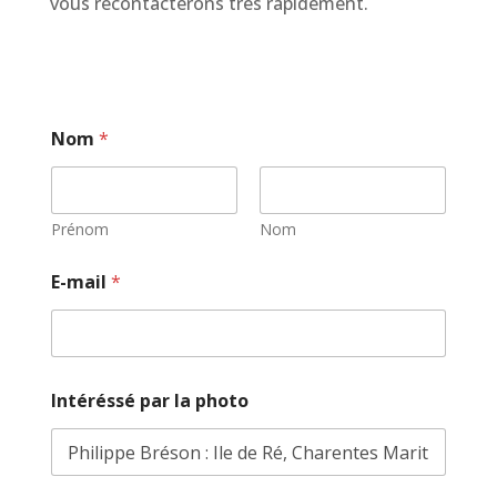
vous recontacterons très rapidement.
C
Nom
*
o
m
m
e
n
Prénom
Nom
t
a
E-mail
*
i
r
e
o
u
p
Intéréssé par la photo
h
o
t
o