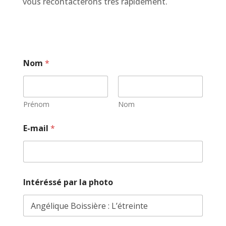
vous recontacterons très rapidement.
p
Nom
*
h
o
t
o
m
Prénom
Nom
e
s
E-mail
*
s
a
g
e
o
u
Intéréssé par la photo